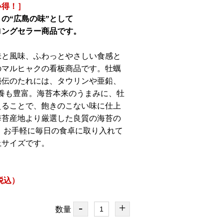
い得！］
の“広島の味”として
ロングセラー商品です。
味と風味、ふわっとやさしい食感と
のマルヒャクの看板商品です。牡蠣
秘伝のたれには、タウリンや亜鉛、
栄養も豊富。海苔本来のうまみに、牡
えることで、飽きのこない味に仕上
海苔産地より厳選した良質の海苔の
 お手軽に毎日の食卓に取り入れて
上サイズです。
（税込）
-
+
数量