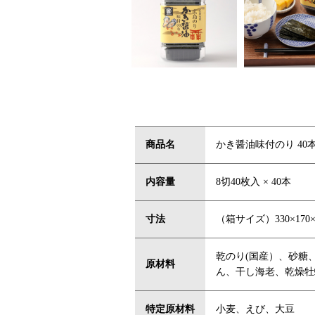
商品名
かき醤油味付のり 40
内容量
8切40枚入 × 40本
寸法
（箱サイズ）330×170×
乾のり(国産）、砂糖
原材料
ん、干し海老、乾燥牡
特定原材料
小麦、えび、大豆