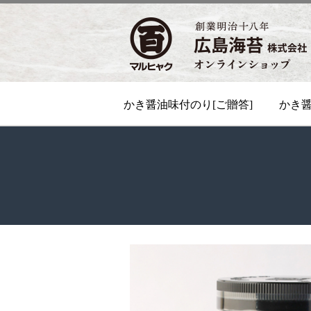
かき醤油味付のり[ご贈答]
かき醤