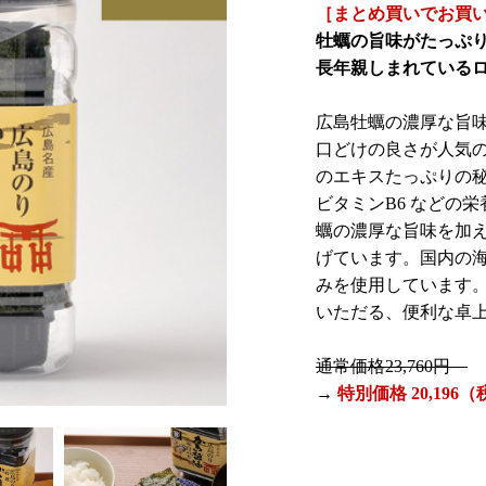
［まとめ買いでお買
牡蠣の旨味がたっぷり
長年親しまれている
広島牡蠣の濃厚な旨
口どけの良さが人気
のエキスたっぷりの
ビタミンB6 などの
蠣の濃厚な旨味を加
げています。国内の
みを使用しています。
いただる、便利な卓
通常価格23,760円
→
特別価格 20,196