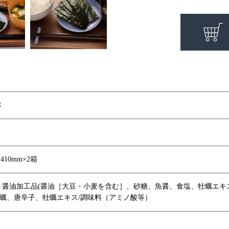
本
410mm×2箱
、醤油加工品(醤油［大豆・小麦を含む］、砂糖、魚醤、食塩、牡蠣エ
蠣、唐辛子、牡蠣エキス/調味料（アミノ酸等）