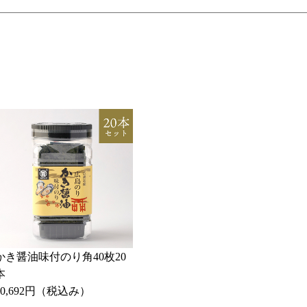
かき醤油味付のり角40枚20
本
10,692円
（税込み）